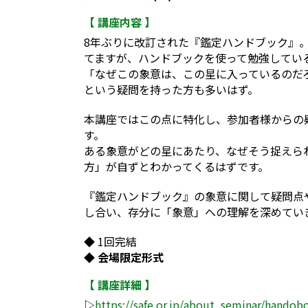
【 講座内容 】
8年ぶりに改訂された『鑑定ハンドブック』
てますが、ハンドブックを使って勉強してい
「なぜこの象意は、この星に入っているのだ
という疑問を持った方も多いはず。
本講座ではこの点に特化し、参加者様からの
す。
ある象意がどの星にあたり、なぜそう捉えら
方」が自ずとわかってくるはずです。
『鑑定ハンドブック』の象意に関して疑問点
し合い、存分に「象意」への理解を深めてい
◆ 1回完結
◆ 会場限定形式
【 講座詳細 】
▷
https://safe.or.jp/about_seminar/handob