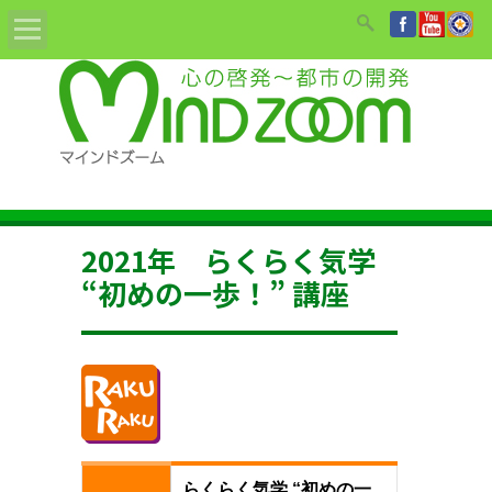
Home
ABOUT
教材/書籍/DVD
2021年 らくらく気学
姓名鑑定依頼
“初めの一歩！” 講座
セミナーのご案内
講師紹介
お知らせ
らくらく気学 “初めの一