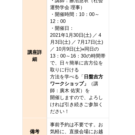
・講師：勝沼慧衣（社会
運勢学会 理事）
・開催時間：10：00～
12：00
・開催日：
2021年1月30日(土) ／ 4
月3日(土) ／ 7月17日(土)
／ 10月9日(土)※同日の
講座詳
13：00～16：30の時間帯
細
で、日々簡単に吉方位を
取りに行ける
方法を学べる「
日盤吉方
ワークショップ」
（講
師：廣木 佑実）を
開催しますので、よろし
ければ引き続きご参加く
ださい！
事前予約は不要です。お
備考
気軽に、直接会場にお越