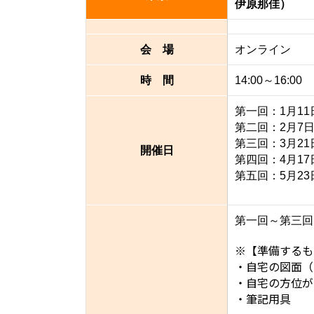
伊原那佳）
会 場
オンライン
時 間
14:00～16:00
第一回：1月11日
第二回：2月7日(
第三回：3月21日(
開催日
第四回：4月17日(
第五回：5月23日(
第一回～第三回 5
※【準備するも
・自宅の図面（
・自宅の方位がわ
・筆記用具