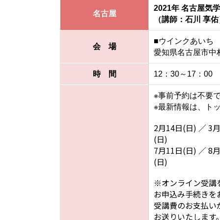
2021年 名古屋気
名古屋
（講師：石川 享佑
■ウインクあいち
会 場
愛知県名古屋市中村
時 間
12：30～17：00
※事前予約は不要
※最新情報は、ト
2月14日(日) ／ 3月
(日)
7月11日(日) ／ 8月
(日)
※オンライン受講
お申込み手続きを
受講費のお支払い
お送りいたします