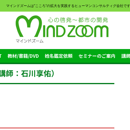
マインドズームは”こころ”の拡大を実践するヒューマンコンサルティグ会社で
T
教材/書籍/DVD
姓名鑑定依頼
セミナーのご案内
講
（講師：石川享佑）