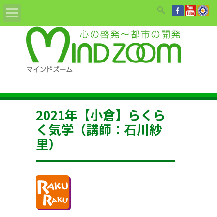
Home
ABOUT
教材/書籍/DVD
2021年【小倉】らくら
姓名鑑定依頼
く気学（講師：石川紗
里）
セミナーのご案内
講師紹介
お知らせ