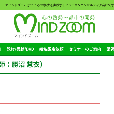
マインドズームは”こころ”の拡大を実践するヒューマンコンサルティグ会社で
T
教材/書籍/DVD
姓名鑑定依頼
セミナーのご案内
講
師：勝沼 慧衣）
塾