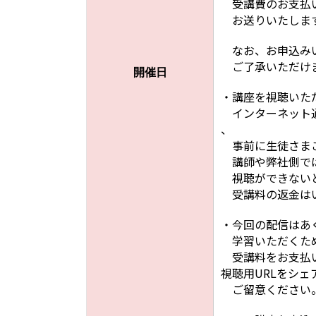
受講費のお支払い
お送りいたしま
なお、お申込みい
ご了承いただけま
開催日
・講座を視聴いた
インターネット通
、
事前に生徒さまご
講師や弊社側では
視聴ができないと
受講料の返金は
・今回の配信はあ
学習いただくため
受講料をお支払い
視聴用URLをシ
ご留意ください