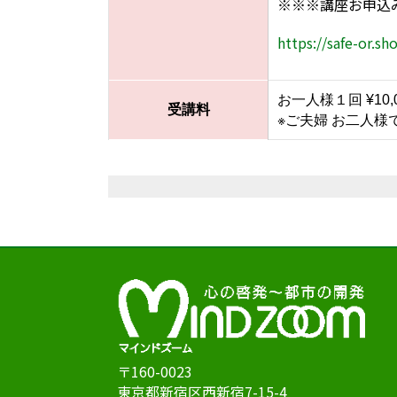
※※※講座お申込
https://safe-or.sh
お一人様１回 ¥10
受講料
※ご夫婦 お二人様
〒160-0023
東京都新宿区西新宿7-15-4