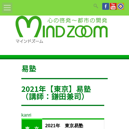
Home
ABOUT
教材/書籍/DVD
易塾
姓名鑑定依頼
2021年【東京】易塾
セミナーのご案内
（講師：鎌田兼司）
講師紹介
kanri
お知らせ
2021年 東京易塾
東 京