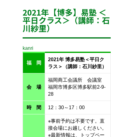
2021年【博多】易塾 ＜
平日クラス＞（講師：石
川紗里）
kanri
2021年 博多易塾＜平日ク
福 岡
ラス＞（講師：石川紗里）
福岡商工会議所 会議室
会 場
福岡市博多区博多駅前2-9-
28
時 間
12：30～17：00
※事前予約は不要です。直
接会場にお越しください。
※最新情報は、トップペー