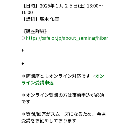
【日時】2025年１月２５日(土) 13:00〜
16:00
【講師】廣木 佑実
《講座詳細》
▷
https://safe.or.jp/about_seminar/hibanworksho
+
‥‥‥‥‥‥‥‥‥‥‥‥‥‥‥‥‥‥‥‥‥
+
＊両講座ともオンライン対応です→
オン
ライン受講申込
＊オンライン受講の方は事前申込が必須
です
＊質問/回答がスムーズになるため、会場
受講をお勧めしております