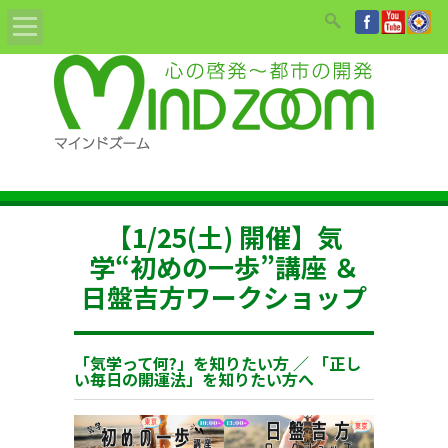
Home
ABOUT
教材/書籍/DVD
【1/25(土) 開催】気
姓名鑑定依頼
学“初めの一歩”講座 ＆
日盤吉方ワークショップ
セミナーのご案内
講師紹介
「気学って何?」を知りたい方 ／ 「正し
い毎日の開運法」を知りたい方へ
お知らせ