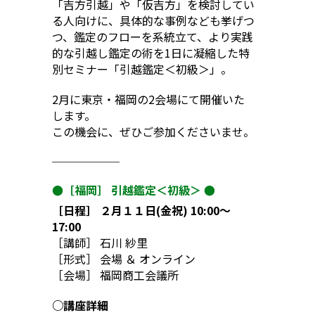
「吉方引越」や「仮吉方」を検討してい
る人向けに、具体的な事例なども挙げつ
つ、鑑定のフローを系統立て、より実践
的な引越し鑑定の術を1日に凝縮した特
別セミナー「引越鑑定＜初級＞」。
2月に東京・福岡の2会場にて開催いた
します。
この機会に、ぜひご参加くださいませ。
──────
●［福岡］ 引越鑑定＜初級＞ ●
［日程］ ２月１１日(金祝) 10:00〜
17:00
［講師］ 石川 紗里
［形式］ 会場 ＆ オンライン
［会場］ 福岡商工会議所
○講座詳細