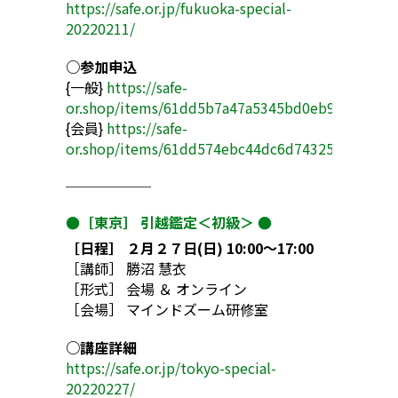
https://safe.or.jp/fukuoka-special-
20220211/
○参加申込
{一般}
https://safe-
or.shop/items/61dd5b7a47a5345bd0eb9a39
{会員}
https://safe-
or.shop/items/61dd574ebc44dc6d74325613
──────
●［東京］ 引越鑑定＜初級＞ ●
［日程］ ２月２７日(日) 10:00〜17:00
［講師］ 勝沼 慧衣
［形式］ 会場 ＆ オンライン
［会場］ マインドズーム研修室
○講座詳細
https://safe.or.jp/tokyo-special-
20220227/