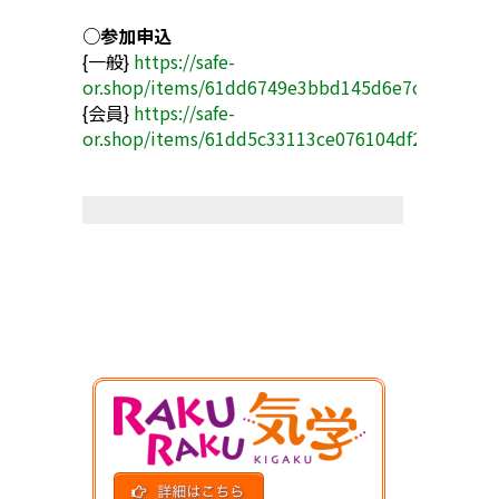
○参加申込
{一般}
https://safe-
or.shop/items/61dd6749e3bbd145d6e7c538
{会員}
https://safe-
or.shop/items/61dd5c33113ce076104df2f4