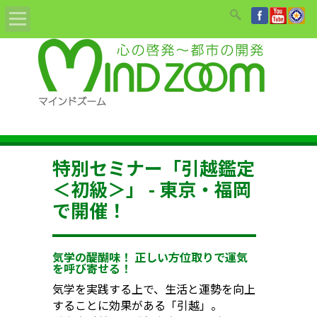
Home
ABOUT
教材/書籍/DVD
特別セミナー「引越鑑定
姓名鑑定依頼
＜初級＞」 - 東京・福岡
で開催！
セミナーのご案内
講師紹介
気学の醍醐味！ 正しい方位取りで運気
を呼び寄せる！
お知らせ
気学を実践する上で、生活と運勢を向上
することに効果がある「引越」。