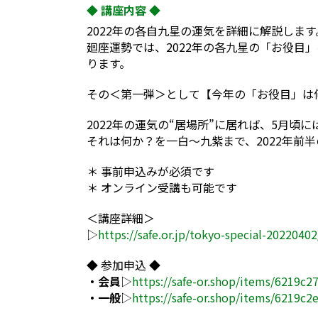
◆ 講座内容 ◆
2022年の各自九星の運気を詳細に解説します
廻座運勢では、2022年の各九星の「お役目
ります。
その＜第一弾＞として【今年の「お役目」は
2022年の運気の“居場所”に居れば、5月頃
それは何か？を一白～九紫まで、2022年前
＊ 事前申込みが必須です
＊ オンライン受講も可能です
＜講座詳細＞
▷
https://safe.or.jp/tokyo-special-20220402
◆ 参加申込 ◆
・会員
▷
https://safe-or.shop/items/6219c
・一般
▷
https://safe-or.shop/items/6219c