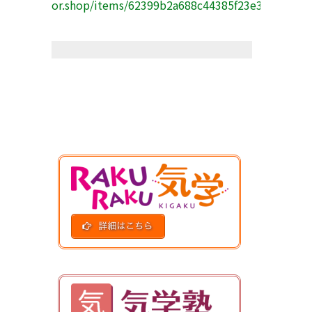
or.shop/items/62399b2a688c44385f23e3a8