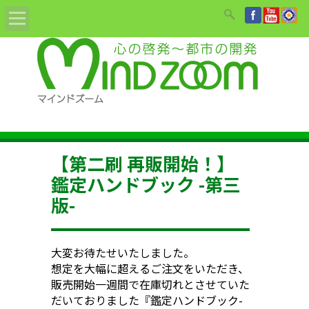
Home
ABOUT
教材/書籍/DVD
【第二刷 再販開始！】
姓名鑑定依頼
鑑定ハンドブック -第三
版-
セミナーのご案内
講師紹介
大変お待たせいたしました。
想定を大幅に超えるご注文をいただき、
お知らせ
販売開始一週間で在庫切れとさせていた
だいておりました『鑑定ハンドブック-