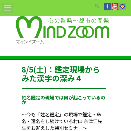
Home
ABOUT
教材/書籍/DVD
8/5(土)：鑑定現場から
姓名鑑定依頼
みた漢字の深み４
セミナーのご案内
姓名鑑定の現場では何が起こっているの
か
講師紹介
〜今も「姓名鑑定」の現場で鑑定・命
お知らせ
名・選名をし続けている村山 奈津江先
生をお迎えした特別セミナー〜