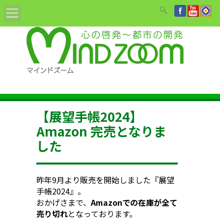
Home
ABOUT
教材/書籍/DVD
【展望手帳2024】
姓名鑑定依頼
Amazon 完売となりま
した
セミナーのご案内
講師紹介
昨年9月より販売を開始しました『展望
手帳2024』。
お知らせ
おかげさまで、
Amazonでの在庫が全て
売り切れ
となっております。