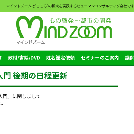
マインドズームは”こころ”の拡大を実践するヒューマンコンサルティグ会社で
T
教材/書籍/DVD
姓名鑑定依頼
セミナーのご案内
講
門 後期の日程更新
入門」に関しまして
た。