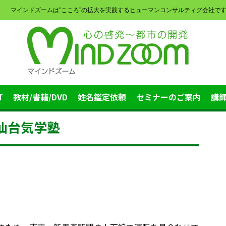
マインドズームは”こころ”の拡大を実践するヒューマンコンサルティグ会社で
T
教材/書籍/DVD
姓名鑑定依頼
セミナーのご案内
講
：仙台気学塾